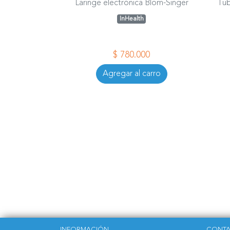
Laringe electrónica Blom-Singer
Tub
InHealth
$ 780.000
Agregar al carro
INFORMACIÓN
CONT