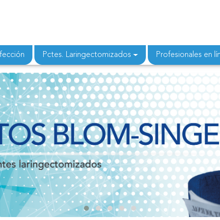
fección
Pctes. Laringectomizados
Profesionales en lí