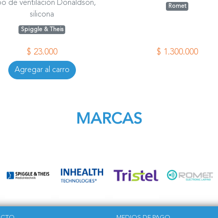
o de ventilación Donaldson,
Romet
silicona
Spiggle & Theis
$ 23.000
$ 1.300.000
Agregar al carro
MARCAS
ACTO
MEDIOS DE PAGO