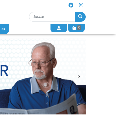
0
nea
›